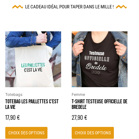
LE CADEAU IDÉAL POUR TAPER DANS LE MILLE !
Ce
Ce
produit
produit
a
a
plusieurs
plusieurs
variations.
variations.
Les
Les
options
options
peuvent
peuvent
être
être
Totebags
Femme
choisies
choisies
TOTEBAG LES PAILLETTES C’EST
T-SHIRT TESTEUSE OFFICIELLE DE
LA VIE
BREDELE
sur
sur
la
la
17,90
€
27,90
€
page
page
du
du
CHOIX DES OPTIONS
CHOIX DES OPTIONS
produit
produit