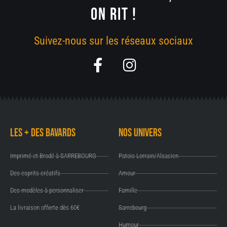
ON RIT !
Suivez-nous sur les réseaux sociaux
F
I
a
n
c
s
e
t
b
a
Les + des Bavards
Nos univers
o
g
o
r
Imprimé et Brodé à SARREBOURG
Patois Lorrain/Alsacien
k
a
Des esprits créatifs
Amour
-
m
Des modèles à personnaliser
Famille
f
La livraison offerte dès 60€
Sarrebourg
Humour