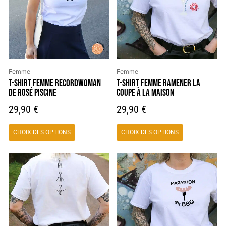
variations.
variations.
Les
Les
options
options
peuvent
peuvent
être
être
choisies
choisies
Femme
Femme
sur
sur
T-SHIRT FEMME RECORDWOMAN
T-SHIRT FEMME RAMENER LA
DE ROSÉ PISCINE
COUPE À LA MAISON
la
la
page
page
29,90
€
29,90
€
du
du
produit
produit
CHOIX DES OPTIONS
CHOIX DES OPTIONS
Ce
Ce
produit
produit
a
a
plusieurs
plusieurs
variations.
variations.
Les
Les