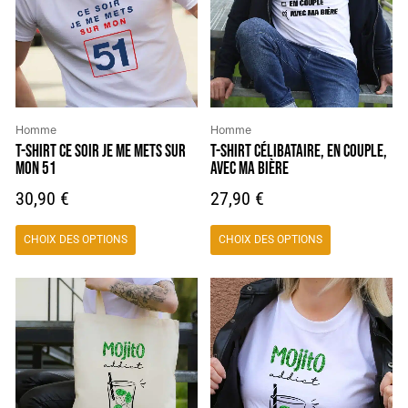
variations.
variations.
Les
Les
options
options
peuvent
peuvent
être
être
choisies
choisies
Homme
Homme
sur
sur
T-SHIRT CE SOIR JE ME METS SUR
T-SHIRT CÉLIBATAIRE, EN COUPLE,
MON 51
AVEC MA BIÈRE
la
la
page
page
30,90
€
27,90
€
du
du
produit
produit
CHOIX DES OPTIONS
CHOIX DES OPTIONS
Ce
produit
a
plusieurs
variations.
Les