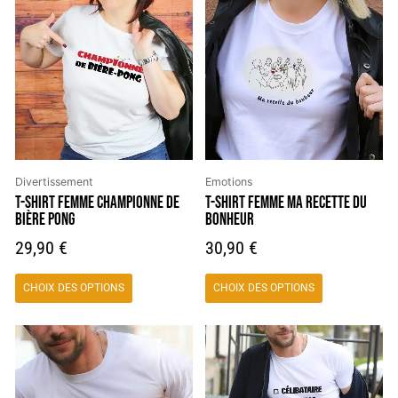
produit
produit
a
a
plusieurs
plusieurs
variations.
variations.
Les
Les
options
options
peuvent
peuvent
être
être
choisies
choisies
Divertissement
Emotions
sur
sur
T-SHIRT FEMME CHAMPIONNE DE
T-SHIRT FEMME MA RECETTE DU
BIÈRE PONG
BONHEUR
la
la
page
page
29,90
€
30,90
€
du
du
produit
produit
CHOIX DES OPTIONS
CHOIX DES OPTIONS
Ce
Ce
produit
produit
a
a
plusieurs
plusieurs