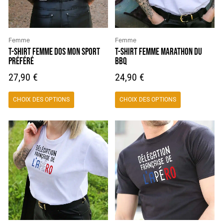
options
options
peuvent
peuvent
être
être
choisies
choisies
Femme
Femme
sur
sur
T-SHIRT FEMME DOS MON SPORT
T-SHIRT FEMME MARATHON DU
PRÉFÉRÉ
BBQ
la
la
page
page
27,90
€
24,90
€
du
du
produit
produit
CHOIX DES OPTIONS
CHOIX DES OPTIONS
Ce
Ce
produit
produit
a
a
plusieurs
plusieurs
variations.
variations.
Les
Les
options
options
peuvent
peuvent
être
être