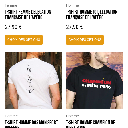
choisies
choisies
Femme
Homme
sur
sur
T-SHIRT FEMME DÉLÉGATION
T-SHIRT HOMME JO DÉLÉGATION
FRANÇAISE DE L’APÉRO
FRANÇAISE DE L’APÉRO
la
la
page
page
27,90
€
27,90
€
du
du
produit
produit
CHOIX DES OPTIONS
CHOIX DES OPTIONS
Ce
Ce
produit
produit
a
a
plusieurs
plusieurs
variations.
variations.
Les
Les
options
options
peuvent
peuvent
être
être
choisies
choisies
Homme
Homme
sur
sur
T-SHIRT HOMME DOS MON SPORT
T-SHIRT HOMME CHAMPION DE