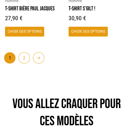
Homme
Homme
sur
sur
T-SHIRT BIÈRE PAUL JACQUES
T-SHIRT S’GILT !
la
la
27,90
€
30,90
€
page
page
du
du
CHOIX DES OPTIONS
CHOIX DES OPTIONS
produit
produit
1
2
→
VOUS ALLEZ CRAQUER POUR
CES MODÈLES