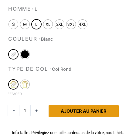
quantité
HOMME
: L
de
T-
S
M
L
XL
2XL
3XL
4XL
shirt
S'Gilt
COULEUR
: Blanc
!
TYPE DE COL
: Col Rond
EFFACER
Altern
-
+
AJOUTER AU PANIER
Info taille : Privilégiez une taille au-dessus de la vôtre, nos tshirts