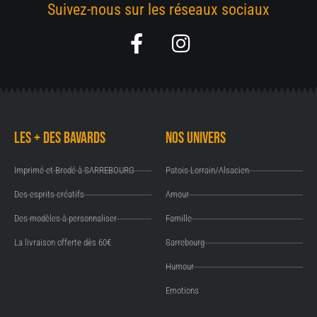
Suivez-nous sur les réseaux sociaux
F
I
a
n
c
s
e
t
b
a
Les + des Bavards
Nos univers
o
g
o
r
Imprimé et Brodé à SARREBOURG
Patois Lorrain/Alsacien
k
a
Des esprits créatifs
Amour
-
m
Des modèles à personnaliser
Famille
f
La livraison offerte dès 60€
Sarrebourg
Humour
Emotions