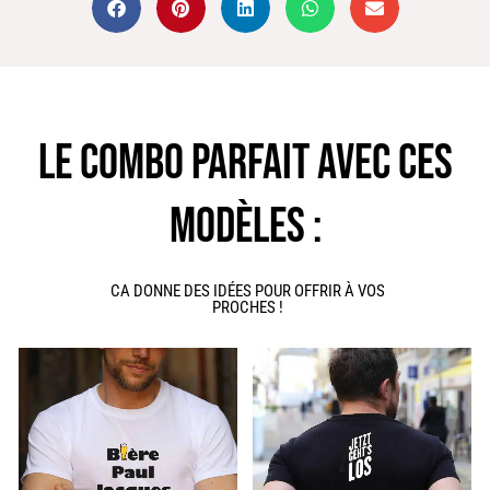
LE COMBO PARFAIT AVEC CES
MODÈLES :
CA DONNE DES IDÉES POUR OFFRIR À VOS
PROCHES !
Ce
Ce
produit
produit
a
a
plusieurs
plusieurs
variations.
variations.
Les
Les