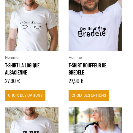
produit
produit
a
a
plusieurs
plusieurs
variations.
variations.
Les
Les
options
options
peuvent
peuvent
être
être
Homme
Homme
choisies
choisies
T-SHIRT LA LOGIQUE
T-SHIRT BOUFFEUR DE
sur
sur
ALSACIENNE
BREDELE
la
la
27,90
€
27,90
€
page
page
du
du
CHOIX DES OPTIONS
CHOIX DES OPTIONS
produit
produit
Ce
Ce
produit
produit
a
a
plusieurs
plusieurs