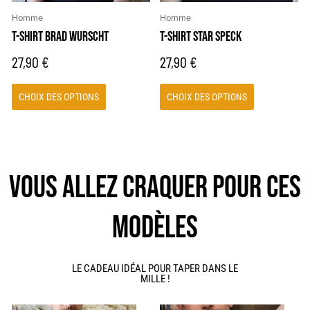
choisies
choisies
Homme
Homme
sur
sur
T-SHIRT BRAD WURSCHT
T-SHIRT STAR SPECK
la
la
27,90
€
27,90
€
page
page
du
du
CHOIX DES OPTIONS
CHOIX DES OPTIONS
produit
produit
VOUS ALLEZ CRAQUER POUR CES
MODÈLES
LE CADEAU IDÉAL POUR TAPER DANS LE
MILLE !
Ce
Ce