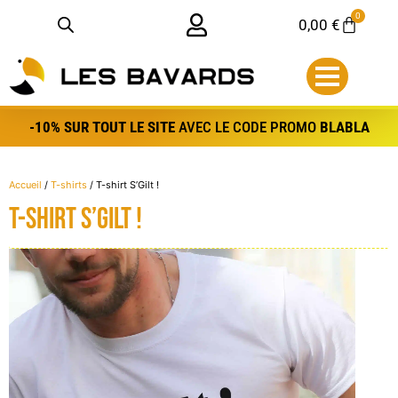
Aller
Panneau de gestion des bredele
0
Panier
0,00
€
au
contenu
-10% SUR TOUT LE SITE
AVEC LE CODE PROMO
BLABLA
Accueil
/
T-shirts
/ T-shirt S’Gilt !
T-shirt S’Gilt !