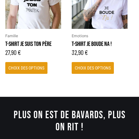
variations.
variations.
Les
Les
options
options
peuvent
peuvent
être
être
Famille
Emotions
choisies
choisies
T-SHIRT JE SUIS TON PÈRE
T-SHIRT JE BOUDE NA !
sur
sur
27,90
€
32,90
€
la
la
page
page
CHOIX DES OPTIONS
CHOIX DES OPTIONS
du
du
produit
produit
PLUS ON EST DE BAVARDS, PLUS
ON RIT !