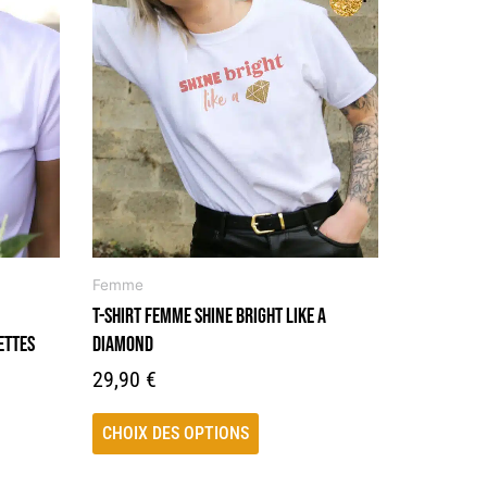
produit
a
plusieurs
variations.
Les
options
peuvent
être
choisies
sur
la
Femme
page
T-SHIRT FEMME SHINE BRIGHT LIKE A
du
ETTES
DIAMOND
produit
29,90
€
CHOIX DES OPTIONS