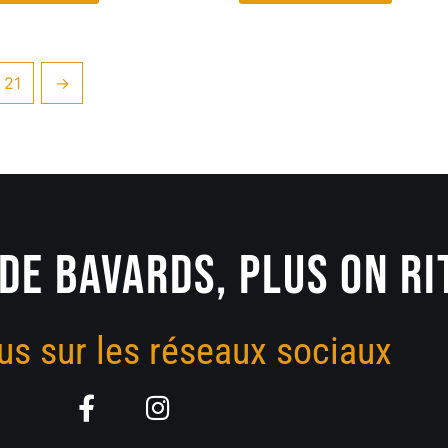
21
→
DE BAVARDS, PLUS ON RIT
us sur les réseaux sociaux
F
I
a
n