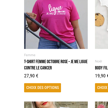
plusieurs
plusieu
variations.
variati
Les
Les
options
option
peuvent
peuven
être
être
choisies
choisie
sur
sur
la
la
Femme
page
page
T-SHIRT FEMME OCTOBRE ROSE – JE ME LIGUE
Noël
du
du
CONTRE LE CANCER
BODY FI
produit
produit
27,90
€
19,90
CHOIX DES OPTIONS
CHOIX
Ce
Ce