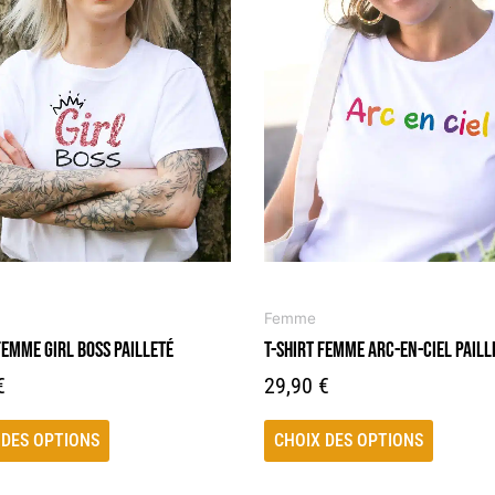
produit
a
rs
plusieurs
ons.
variations.
Les
s
options
t
peuvent
être
s
choisies
sur
la
page
Femme
du
FEMME GIRL BOSS PAILLETÉ
T-SHIRT FEMME ARC-EN-CIEL PAILL
produit
€
29,90
€
 DES OPTIONS
CHOIX DES OPTIONS