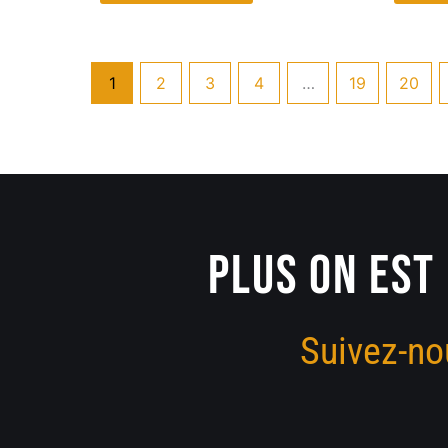
1
2
3
4
…
19
20
PLUS ON EST 
Suivez-no