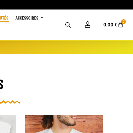
UTÉS
ACCESSOIRES
0
Panie
0,00
€
S
Ce
produit
a