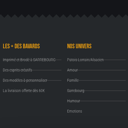
Les + des Bavards
Nos univers
Imprimé et Brodé à SARREBOURG
Patois Lorrain/Alsacien
Des esprits créatifs
Amour
Des modèles à personnaliser
Famille
La livraison offerte dès 60€
Sarrebourg
Humour
Emotions