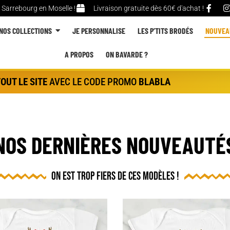
 Sarrebourg en Moselle !
Livraison gratuite dès 60€ d'achat !
NOS COLLECTIONS
JE PERSONNALISE
LES P’TITS BRODÉS
NOUVEA
A PROPOS
ON BAVARDE ?
OUT LE SITE
AVEC LE CODE PROMO
BLABLA
NOS DERNIÈRES NOUVEAUTÉ
on est trop fiers de ces modèles !
Ce
produit
a