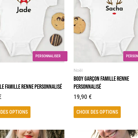
rs
plusieurs
ons.
variations.
Les
s
options
t
peuvent
être
s
choisies
PERSONNALISER
PERSON
sur
la
Noël
page
BODY GARÇON FAMILLE RENNE
du
LLE FAMILLE RENNE PERSONNALISÉ
PERSONNALISÉ
produit
€
19,90
€
 DES OPTIONS
CHOIX DES OPTIONS
Ce