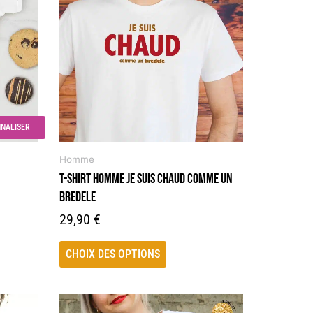
plusieurs
variations.
Les
options
peuvent
être
choisies
NALISER
sur
la
Homme
page
T-SHIRT HOMME JE SUIS CHAUD COMME UN
du
BREDELE
produit
29,90
€
CHOIX DES OPTIONS
Ce