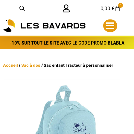
Aller
Panneau de gestion des bredele
0
Panier
0,00
€
au
contenu
-10% SUR TOUT LE SITE
AVEC LE CODE PROMO
BLABLA
Accueil
/
Sac à dos
/ Sac enfant Tracteur à personnaliser