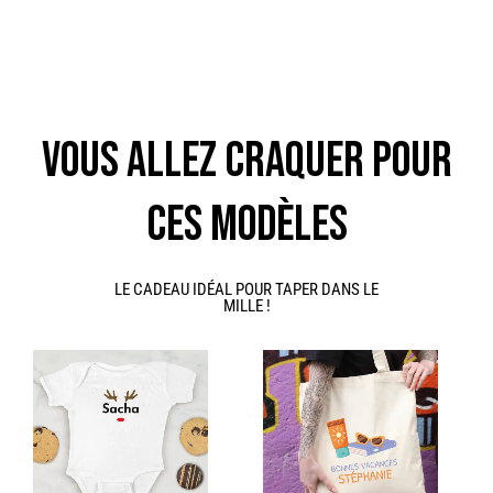
VOUS ALLEZ CRAQUER POUR
CES MODÈLES
LE CADEAU IDÉAL POUR TAPER DANS LE
MILLE !
Ce
produit
a
plusieurs
variations.
Les