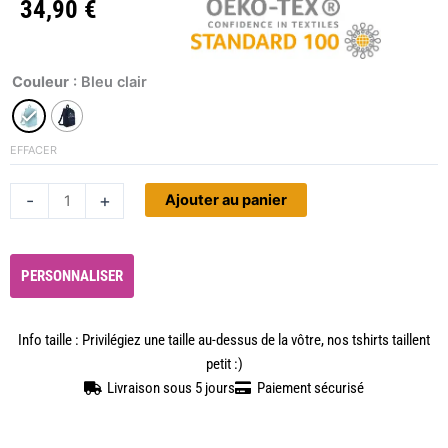
34,90
€
quantité
Couleur
: Bleu clair
de
Sac
enfant
EFFACER
Tracteur
Alternative:
-
+
à
Ajouter au panier
personnaliser
PERSONNALISER
Info taille : Privilégiez une taille au-dessus de la vôtre, nos tshirts taillent
petit :)
Livraison sous 5 jours
Paiement sécurisé