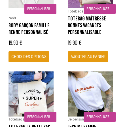
options
PERSONNALISER
PERSONNALISER
peuvent
Totebags
être
TOTEBAG MAÎTRESSE
Noël
choisies
BODY GARÇON FAMILLE
BONNES VACANCES
sur
RENNE PERSONNALISÉ
PERSONNALISABLE
la
19,90
€
19,90
€
page
du
CHOIX DES OPTIONS
AJOUTER AU PANIER
produit
Ce
produit
a
plusieurs
variations.
Les
options
PERSONNALISER
PERSONNALISER
peuvent
Totebags
Je personnalise
être
TOTEBAG LE PETIT SAC
T-SHIRT FEMME