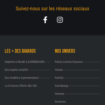
Suivez-nous sur les réseaux sociaux
F
I
a
n
c
s
e
t
b
a
Les + des Bavards
Nos univers
o
g
o
r
Imprimé et Brodé à SARREBOURG
Patois Lorrain/Alsacien
k
a
Des esprits créatifs
Amour
-
m
Des modèles à personnaliser
Famille
f
La livraison offerte dès 60€
Sarrebourg
Humour
Emotions