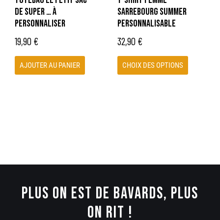
choisies
DE SUPER … À
SARREBOURG SUMMER
sur
PERSONNALISER
PERSONNALISABLE
la
19,90
€
32,90
€
page
du
AJOUTER AU PANIER
CHOIX DES OPTIONS
produit
PLUS ON EST DE BAVARDS, PLUS
ON RIT !