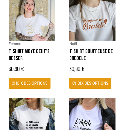
produit
produit
a
a
plusieurs
plusieurs
variations.
variations.
Les
Les
options
options
peuvent
peuvent
Femme
Noël
être
être
T-SHIRT MOYE GEHT’S
T-SHIRT BOUFFEUSE DE
choisies
choisies
BESSER
BREDELE
sur
sur
30,90
€
30,90
€
la
la
page
page
CHOIX DES OPTIONS
CHOIX DES OPTIONS
du
du
produit
produit
Ce
Ce
produit
produit
a
a
plusieurs
plusieurs
variations.
variations.