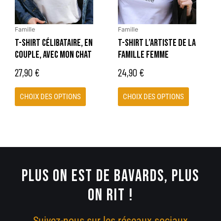
Les
Les
options
options
peuvent
peuvent
Famille
Famille
être
être
T-SHIRT CÉLIBATAIRE, EN
T-SHIRT L’ARTISTE DE LA
choisies
choisies
COUPLE, AVEC MON CHAT
FAMILLE FEMME
sur
sur
27,90
€
24,90
€
la
la
page
page
CHOIX DES OPTIONS
CHOIX DES OPTIONS
du
du
produit
produit
PLUS ON EST DE BAVARDS, PLUS
ON RIT !
Suivez-nous sur les réseaux sociaux