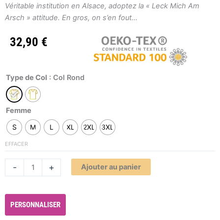
Véritable institution en Alsace, adoptez la « Leck Mich Am
Arsch » attitude. En gros, on s’en fout…
32,90
€
quantité
Type de Col
: Col Rond
de
T-
Femme
shirt
femme
S
M
L
XL
2XL
3XL
LMAA
EFFACER
personnalisable
Alternative:
-
+
Ajouter au panier
PERSONNALISER