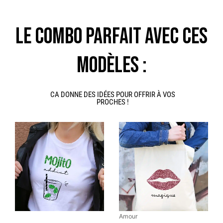
LE COMBO PARFAIT AVEC CES
MODÈLES :
CA DONNE DES IDÉES POUR OFFRIR À VOS
PROCHES !
Ce
Ce
produit
produit
a
a
plusieurs
plusieurs
variations.
variations.
Les
Les
options
options
peuvent
peuvent
Amour
être
être