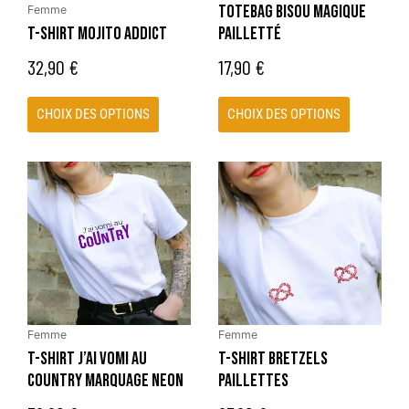
TOTEBAG BISOU MAGIQUE
Femme
choisies
choisies
T-SHIRT MOJITO ADDICT
PAILLETTÉ
sur
sur
la
la
32,90
€
17,90
€
page
page
du
du
CHOIX DES OPTIONS
CHOIX DES OPTIONS
produit
produit
Ce
Ce
produit
produit
a
a
plusieurs
plusieurs
variations.
variations.
Les
Les
options
options
peuvent
peuvent
Femme
Femme
être
être
T-SHIRT J’AI VOMI AU
T-SHIRT BRETZELS
choisies
choisies
COUNTRY MARQUAGE NEON
PAILLETTES
sur
sur
la
la