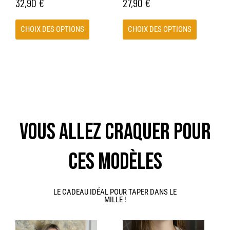
32,90
€
27,90
€
page
page
du
du
CHOIX DES OPTIONS
CHOIX DES OPTIONS
produit
produit
VOUS ALLEZ CRAQUER POUR
CES MODÈLES
LE CADEAU IDÉAL POUR TAPER DANS LE
MILLE !
Ce
Ce