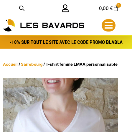
Aller
Panneau de gestion des bredele
0
Panier
0,00
€
au
contenu
-10% SUR TOUT LE SITE
AVEC LE CODE PROMO
BLABLA
Accueil
/
Sarrebourg
/ T-shirt femme LMAA personnalisable