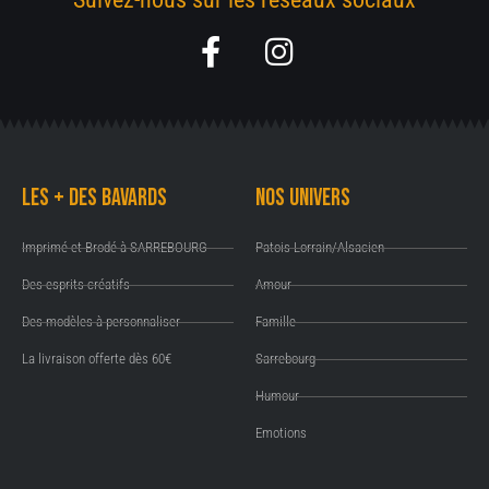
F
I
a
n
c
s
e
t
b
a
Les + des Bavards
Nos univers
o
g
o
r
Imprimé et Brodé à SARREBOURG
Patois Lorrain/Alsacien
k
a
Des esprits créatifs
Amour
-
m
Des modèles à personnaliser
Famille
f
La livraison offerte dès 60€
Sarrebourg
Humour
Emotions