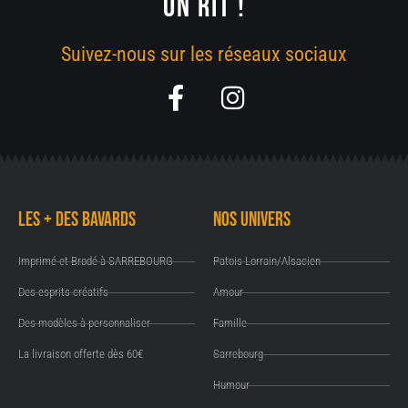
ON RIT !
Suivez-nous sur les réseaux sociaux
F
I
a
n
c
s
e
t
b
a
Les + des Bavards
Nos univers
o
g
o
r
Imprimé et Brodé à SARREBOURG
Patois Lorrain/Alsacien
k
a
Des esprits créatifs
Amour
-
m
Des modèles à personnaliser
Famille
f
La livraison offerte dès 60€
Sarrebourg
Humour