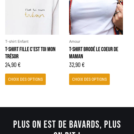
plusieurs
plusieurs
variations.
variations.
Les
Les
options
options
peuvent
peuvent
être
être
T-shirt Enfant
Amour
choisies
choisies
T-SHIRT FILLE C’EST TOI MON
T-SHIRT BRODÉ LE COEUR DE
sur
sur
TRÉSOR
MAMAN
la
la
24,90
€
32,90
€
page
page
du
du
CHOIX DES OPTIONS
CHOIX DES OPTIONS
produit
produit
PLUS ON EST DE BAVARDS, PLUS