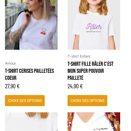
produit
produit
a
a
plusieurs
plusieurs
variations.
variations.
Les
Les
options
options
peuvent
peuvent
être
être
T-shirt Enfant
choisies
choisies
T-SHIRT FILLE RÂLER C’EST
Amour
sur
sur
T-SHIRT CERISES PAILLETÉES
MON SUPER POUVOIR
la
la
COEUR
PAILLETÉ
page
page
27,90
€
24,90
€
du
du
produit
produit
CHOIX DES OPTIONS
CHOIX DES OPTIONS
Ce
Ce
produit
produit
a
a