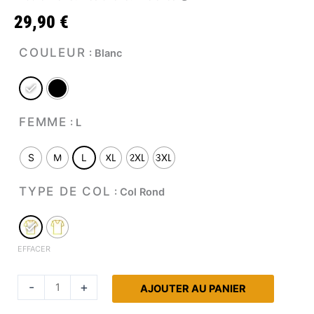
29,90
€
quantité
COULEUR
: Blanc
de
T-
shirt
Dos
FEMME
: L
Cerises
Pailletées
S
M
L
XL
2XL
3XL
TYPE DE COL
: Col Rond
EFFACER
Altern
-
+
AJOUTER AU PANIER