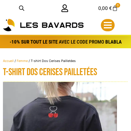
Aller
Panneau de gestion des bredele
0
Panier
0,00
€
au
contenu
-10% SUR TOUT LE SITE
AVEC LE CODE PROMO
BLABLA
Accueil
/
Femme
/ T-shirt Dos Cerises Pailletées
T-shirt Dos Cerises Pailletées