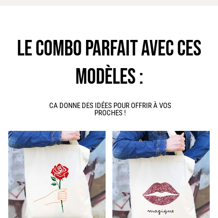
LE COMBO PARFAIT AVEC CES
MODÈLES :
CA DONNE DES IDÉES POUR OFFRIR À VOS
PROCHES !
Ce
produit
a
plusieurs
variations.
Les
options
peuvent