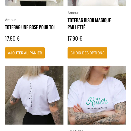
être
choisies
Amour
sur
TOTEBAG BISOU MAGIQUE
Amour
la
TOTEBAG UNE ROSE POUR TOI
PAILLETTÉ
page
17,90
€
17,90
€
du
produit
AJOUTER AU PANIER
CHOIX DES OPTIONS
Ce
Ce
produit
produit
a
a
plusieurs
plusieurs
variations.
variations.
Les
Les
options
options
peuvent
peuvent
être
être
choisies
choisies