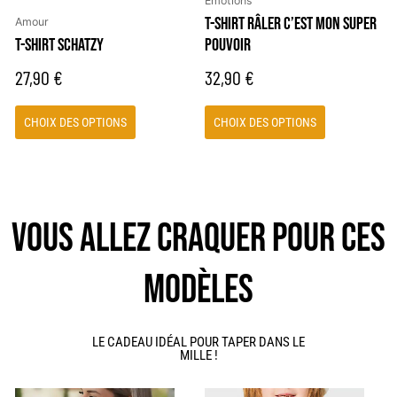
Emotions
sur
sur
T-SHIRT RÂLER C’EST MON SUPER
Amour
la
la
T-SHIRT SCHATZY
POUVOIR
page
page
27,90
€
32,90
€
du
du
produit
produit
CHOIX DES OPTIONS
CHOIX DES OPTIONS
VOUS ALLEZ CRAQUER POUR CES
MODÈLES
LE CADEAU IDÉAL POUR TAPER DANS LE
MILLE !
Ce
Ce